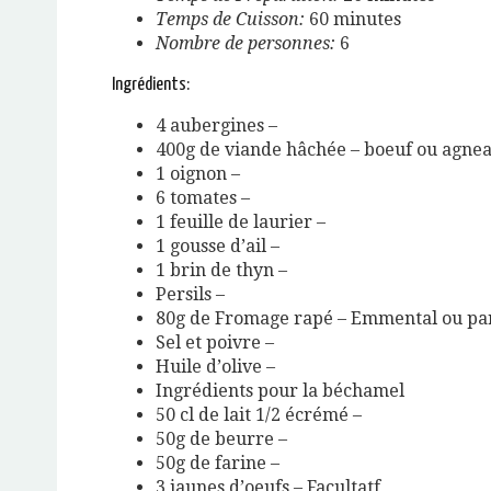
Temps de Cuisson:
60 minutes
Nombre de personnes:
6
Ingrédients:
4 aubergines –
400g de viande hâchée – boeuf ou agnea
1 oignon –
6 tomates –
1 feuille de laurier –
1 gousse d’ail –
1 brin de thyn –
Persils –
80g de Fromage rapé – Emmental ou pa
Sel et poivre –
Huile d’olive –
Ingrédients pour la béchamel
50 cl de lait 1/2 écrémé –
50g de beurre –
50g de farine –
3 jaunes d’oeufs – Facultatf