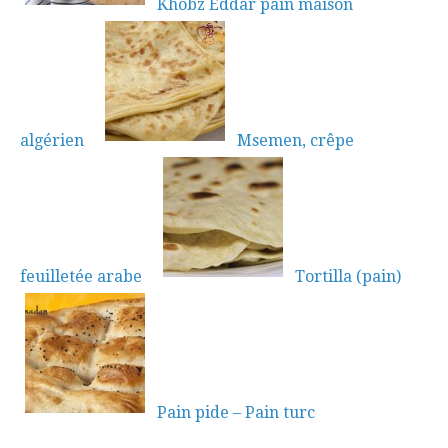
Khobz Eddar pain maison
algérien
Msemen, crêpe
feuilletée arabe
Tortilla (pain)
Pain pide – Pain turc