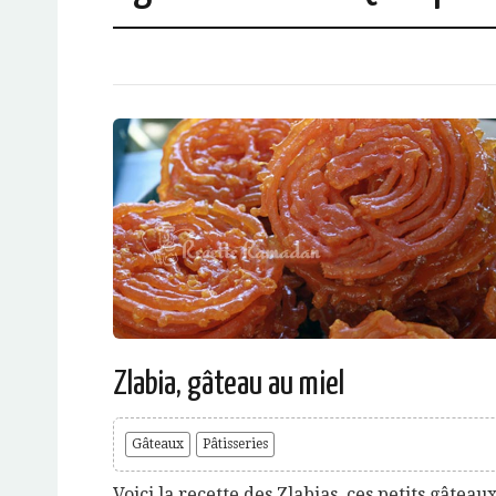
Zlabia, gâteau au miel
Gâteaux
Pâtisseries
Voici la recette des Zlabias, ces petits gâteau